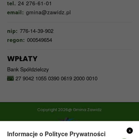
tel.
24 276-61-01
email:
gmina@zawidz.pl
nip:
776-14-39-902
regon:
000549654
WPŁATY
Bank Spółdzielczy
27 9042 1055 0390 0619 2000 0010
Copyright 2026@ Gmina Zawidz
x
Informacje o Polityce Prywatności